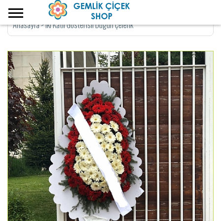
Anasayfa
>
Iki Katli Gösterisli Dügün çelenk