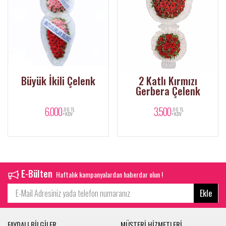
Büyük İkili Çelenk
2 Katlı Kırmızı
Gerbera Çelenk
6.000
3.500
,00 TL
,00 TL
+KDV
+KDV
E-Bülten
Haftalık kampanyalardan haberdar olun !
Ekle
FAYDALI BİLGİLER
MÜŞTERİ HİZMETLERİ