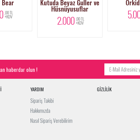
da Beyaz Guller ve
Orkide Aşkı
30 
Hüsnüyusuflar
5.000
,00 TL
+KDV
2.000
,00 TL
+KDV
an haberdar olun !
İ
YARDIM
GİZLİLİK
Sipariş Takibi
Hakkımızda
Nasıl Sipariş Verebilirim