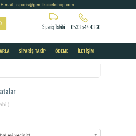
E-mail : siparis@gemlikcicekshop.com
Sipariş Takibi
0533 544 43 60
SARLA
SİPARİŞ TAKİP
ÖDEME
İLETİŞİM
atalar
hil)
alleyi Seçiniz!