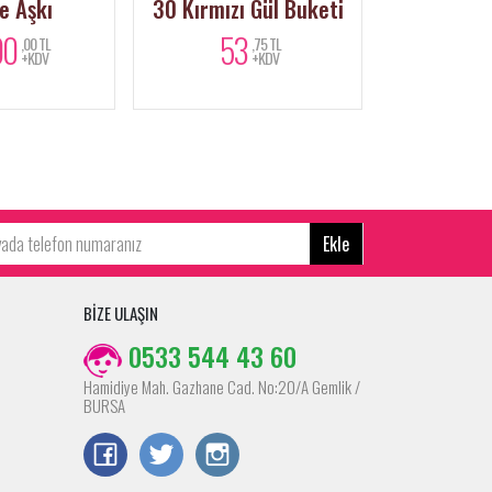
Kırmızı Gül Buketi
Pink Love
Kı
Gül
53
3.000
,75 TL
,00 TL
+KDV
+KDV
Ekle
BİZE ULAŞIN
0533 544 43 60
Hamidiye Mah. Gazhane Cad. No:20/A Gemlik /
BURSA