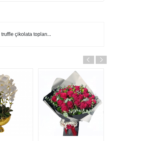
uffle çikolata topları...
YAPAY ÇI