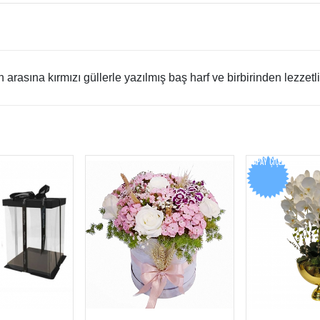
asına kırmızı güllerle yazılmış baş harf ve birbirinden lezzetli tr
YAPAY ÇIÇEK