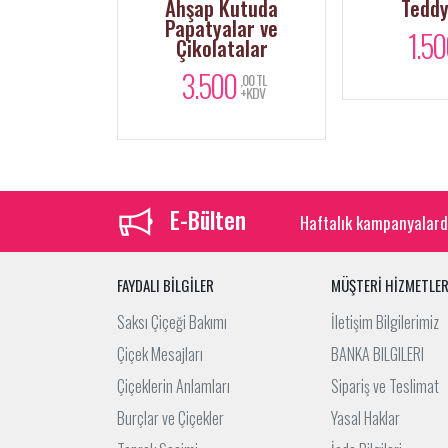
Ahşap Kutuda
Teddy Bear
Kutu
Papatyalar ve
1.500
,00 TL
Çikolatalar
+KDV
3.500
,00 TL
+KDV
E-Bülten
Haftalık kampanyalard
FAYDALI BİLGİLER
MÜŞTERİ HİZMETLER
Saksı Çiçeği Bakımı
İletişim Bilgilerimiz
Çiçek Mesajları
BANKA BILGILERI
Çiçeklerin Anlamları
Sipariş ve Teslimat
Burçlar ve Çiçekler
Yasal Haklar