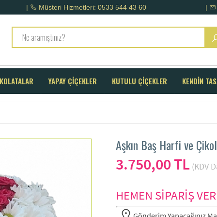
|
Müsteri Hizmetleri: 0533 544 43 60
|
KOLATALAR
YAPAY ÇİÇEKLER
KUTULU ÇİÇEKLER
KENDİN TA
Aşkın Baş Harfi ve Çikol
3.750,00 TL
(KDV Da
HEMEN SİPARİŞ VER
Gönderim Yapacağınız Mah