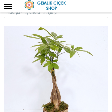
Anasayfa
>
Taş Saksıda Para Çiçegi