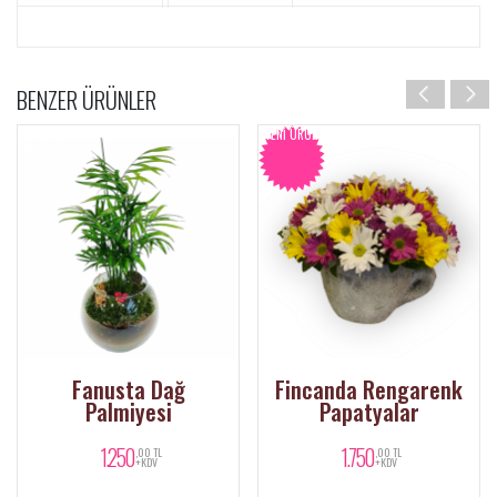
BENZER ÜRÜNLER
YENI ÜRÜN
Fanusta Dağ
Fincanda Rengarenk
Palmiyesi
Papatyalar
1.250
1.750
,00 TL
,00 TL
+KDV
+KDV