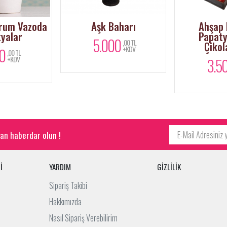
orum Vazoda
Aşk Baharı
Ahşap
yalar
Papaty
5.000
,00 TL
Çikol
+KDV
0
,00 TL
+KDV
3.5
an haberdar olun !
İ
YARDIM
GİZLİLİK
Sipariş Takibi
Hakkımızda
Nasıl Sipariş Verebilirim