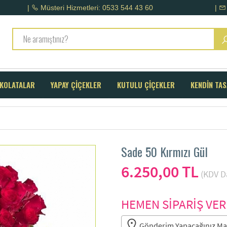
|
Müsteri Hizmetleri: 0533 544 43 60
|
KOLATALAR
YAPAY ÇİÇEKLER
KUTULU ÇİÇEKLER
KENDİN TA
Sade 50 Kırmızı Gül
6.250,00 TL
(KDV Da
HEMEN SİPARİŞ VER
Gönderim Yapacağınız Mah