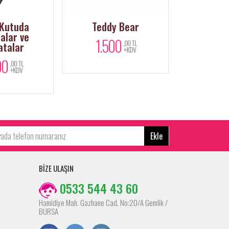
 Kutuda
Teddy Bear
Kutuda Bey
alar ve
Hüsnüy
1.500
,00 TL
atalar
+KDV
2.0
00
,00 TL
+KDV
Ekle
BİZE ULAŞIN
0533 544 43 60
Hamidiye Mah. Gazhane Cad. No:20/A Gemlik /
BURSA