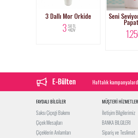
u Kırmızı
3 Dallı Mor Orkide
Seni Seviy
ler
Papat
3
,50 TL
+KDV
0
1.25
,00 TL
+KDV
E-Bülten
Haftalık kampanyalard
FAYDALI BİLGİLER
MÜŞTERİ HİZMETLER
Saksı Çiçeği Bakımı
İletişim Bilgilerimiz
Çiçek Mesajları
BANKA BILGILERI
Çiçeklerin Anlamları
Sipariş ve Teslimat