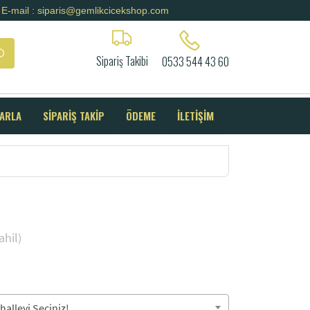
E-mail : siparis@gemlikcicekshop.com
Sipariş Takibi
0533 544 43 60
SARLA
SİPARİŞ TAKİP
ÖDEME
İLETİŞİM
hil)
alleyi Seçiniz!