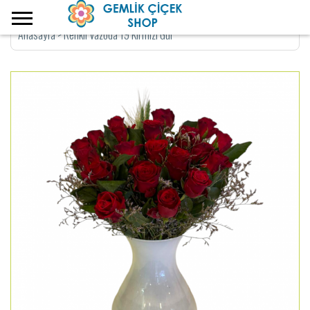
Anasayfa
>
Renkli Vazoda 19 Kırmızı Gül