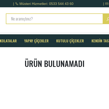
|
Müsteri Hizmetleri: 0533 544 43 60
|
KOLATALAR
YAPAY ÇİÇEKLER
KUTULU ÇİÇEKLER
KENDİN TA
ÜRÜN BULUNAMADI