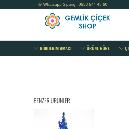
Whatsapp Sipariş : 0533 544 43 60
GÖNDERİM AMACI
ÜRÜNE GÖRE
Çİ
BENZER ÜRÜNLER