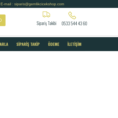
E-mail : siparis@gemlikcicekshop.com
Sipariş Takibi
0533 544 43 60
SARLA
SİPARİŞ TAKİP
ÖDEME
İLETİŞİM