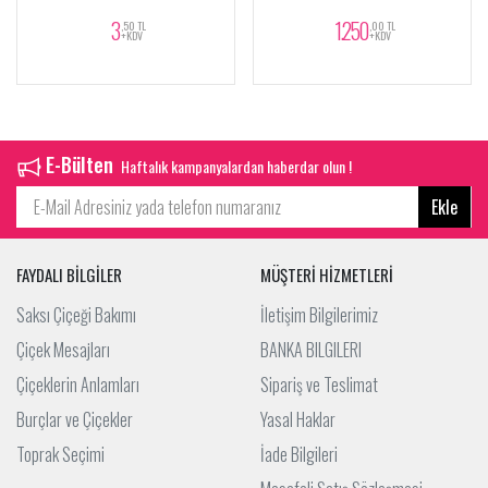
3
1.250
,50 TL
,00 TL
+KDV
+KDV
E-Bülten
Haftalık kampanyalardan haberdar olun !
Ekle
FAYDALI BİLGİLER
MÜŞTERİ HİZMETLERİ
Saksı Çiçeği Bakımı
İletişim Bilgilerimiz
Çiçek Mesajları
BANKA BILGILERI
Çiçeklerin Anlamları
Sipariş ve Teslimat
Burçlar ve Çiçekler
Yasal Haklar
Toprak Seçimi
İade Bilgileri