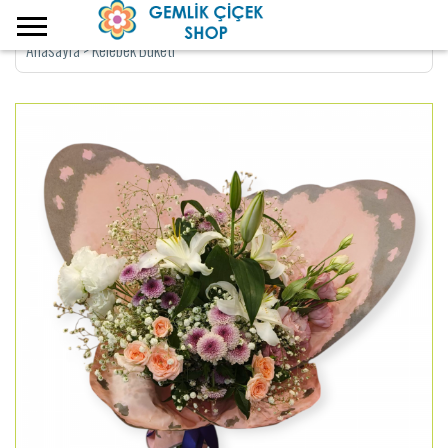
Anasayfa
>
Kelebek Buketi