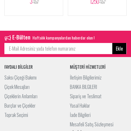
3
1.250
+KDV
+KDV
E-Bülten
Haftalık kampanyalardan haberdar olun !
Ekle
FAYDALI BİLGİLER
MÜŞTERİ HİZMETLERİ
Saksı Çiçeği Bakımı
İletişim Bilgilerimiz
Çiçek Mesajları
BANKA BILGILERI
Çiçeklerin Anlamları
Sipariş ve Teslimat
Burçlar ve Çiçekler
Yasal Haklar
Toprak Seçimi
İade Bilgileri
Mesafeli Satış Sözleşmesi