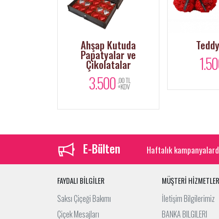
aharı
Ahşap Kutuda
Teddy
Papatyalar ve
0
1.50
,00 TL
Çikolatalar
+KDV
3.500
,00 TL
+KDV
E-Bülten
Haftalık kampanyalard
FAYDALI BİLGİLER
MÜŞTERİ HİZMETLER
Saksı Çiçeği Bakımı
İletişim Bilgilerimiz
Çiçek Mesajları
BANKA BILGILERI