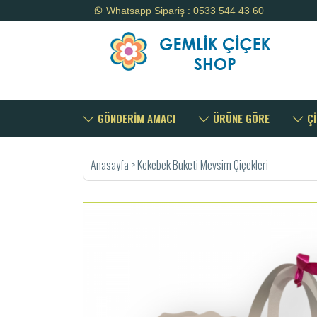
Whatsapp Sipariş : 0533 544 43 60
GÖNDERİM AMACI
ÜRÜNE GÖRE
Çİ
Anasayfa
>
Kekebek Buketi Mevsim Çiçekleri