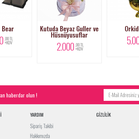
 Bear
Kutuda Beyaz Guller ve
Orkid
Hüsnüyusuflar
0
5.0
,00 TL
+KDV
2.000
,00 TL
+KDV
an haberdar olun !
İ
YARDIM
GİZLİLİK
Sipariş Takibi
Hakkımızda