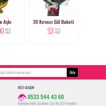
e Aşkı
30 Kırmızı Gül Buketi
Pink
00
53
3.0
,00 TL
,75 TL
+KDV
+KDV
Ekle
BİZE ULAŞIN
0533 544 43 60
Hamidiye Mah. Gazhane Cad. No:20/A Gemlik /