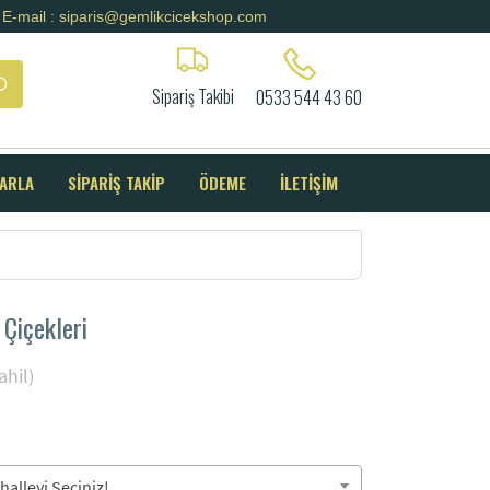
E-mail : siparis@gemlikcicekshop.com
Sipariş Takibi
0533 544 43 60
SARLA
SİPARİŞ TAKİP
ÖDEME
İLETİŞİM
Çiçekleri
hil)
alleyi Seçiniz!