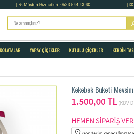
|
Müsteri Hizmetleri: 0533 544 43 60
|
KOLATALAR
YAPAY ÇİÇEKLER
KUTULU ÇİÇEKLER
KENDİN TA
Kekebek Buketi Mevsim 
1.500,00 TL
(KDV Da
HEMEN SİPARİŞ VER
Gönderim Yapacağınız Mah