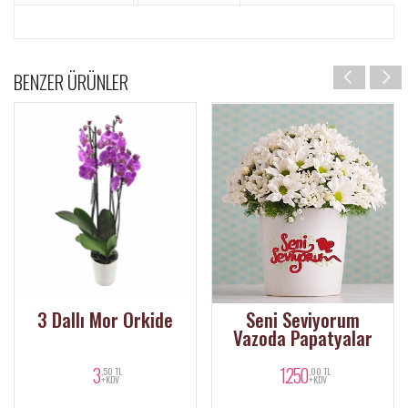
BENZER ÜRÜNLER
3 Dallı Mor Orkide
Seni Seviyorum
Vazoda Papatyalar
3
1.250
,50 TL
,00 TL
+KDV
+KDV