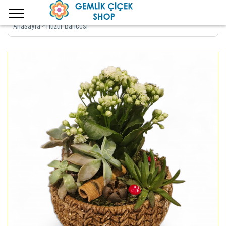
Anasayfa
>
Huzur Bahçesi