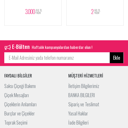
3.000
2
,00 TL
,60 TL
+KDV
+KDV
E-Bülten
Haftalık kampanyalardan haberdar olun !
Ekle
FAYDALI BİLGİLER
MÜŞTERİ HİZMETLERİ
Saksı Çiçeği Bakımı
İletişim Bilgilerimiz
Çiçek Mesajları
BANKA BILGILERI
Çiçeklerin Anlamları
Sipariş ve Teslimat
Burçlar ve Çiçekler
Yasal Haklar
Toprak Seçimi
İade Bilgileri