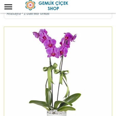
Anasayfa
>
2 Dallı Mor Orkide