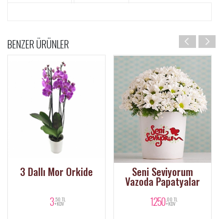
BENZER ÜRÜNLER
3 Dallı Mor Orkide
Seni Seviyorum
Vazoda Papatyalar
3
1.250
,50 TL
,00 TL
+KDV
+KDV