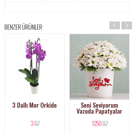
BENZER ÜRÜNLER
3 Dallı Mor Orkide
Seni Seviyorum
Vazoda Papatyalar
3
1.250
,50 TL
,00 TL
+KDV
+KDV