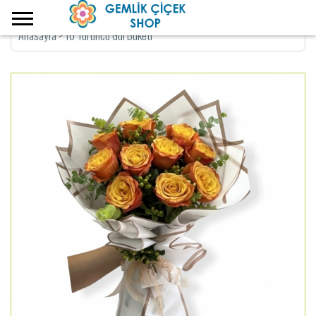
Anasayfa
>
10 Turuncu Gül Buketi